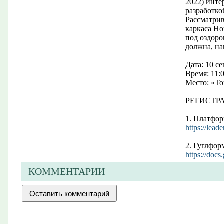
2022) инте
разработко
Рассматрив
каркаса Но
под оздоро
должна, на
Дата: 10 с
Время: 11:0
Место: «То
РЕГИСТР
1. Платфо
https://lead
2. Гуглфор
https://do
КОММЕНТАРИИ