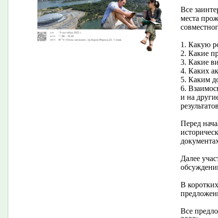
Все заинте
места прож
совместног
1. Какую р
2. Какие п
3. Какие в
4. Каких а
5. Каким д
6. Взаимос
и на други
результатов
Перед нача
историческ
документах
Далее учас
обсуждению
В коротких
предложен
Все предло