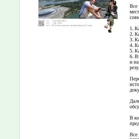
Все 
мес
сов
1. К
2. 
3. К
4. К
5. К
6. 
и на
резу
Пер
ист
док
Дале
обсу
В к
пре
Все 