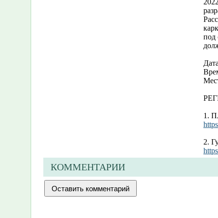
202
разр
Расс
кар
под
долж
Дата
Врем
Мест
РЕГ
1. 
http
2. Г
htt
КОММЕНТАРИИ