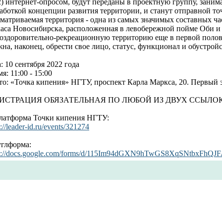
2) интернет-опросом, будут переданы в проектную группу, зан
аботкой концепции развития территории, и станут отправной точ
матриваемая территория - одна из самых значимых составных ча
каса Новосибирска, расположенная в левобережной пойме Оби и
 оздоровительно-рекреационную территорию еще в первой полов
на, наконец, обрести свое лицо, статус, функционал и обустройс
: 10 сентября 2022 года
я: 11:00 - 15:00
о: «Точка кипения» НГТУ, проспект Карла Маркса, 20. Первый 
ИСТРАЦИЯ ОБЯЗАТЕЛЬНАЯ ПО ЛЮБОЙ ИЗ ДВУХ ССЫЛОК
Платформа Точки кипения НГТУ:
s://leader-id.ru/events/321274
углформа:
ps://docs.google.com/forms/d/115Im94dGXN9hTwGS8XqSNtbxFhQJF