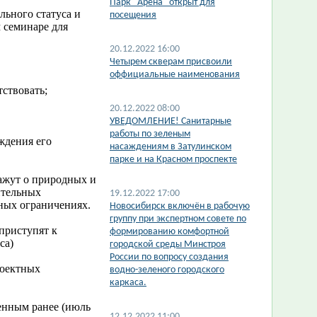
Парк "Арена" открыт для
льного статуса и
посещения
 семинаре для
20.12.2022 16:00
Четырем скверам присвоили
оффициальные наименования
тствовать;
20.12.2022 08:00
УВЕДОМЛЕНИЕ! Санитарные
работы по зеленым
ждения его
насаждениям в Затулинском
парке и на Красном проспекте
ажут о природных и
ительных
19.12.2022 17:00
ных ограничениях.
Новосибирск включён в рабочую
группу при экспертном совете по
 приступят к
формированию комфортной
са)
городской среды Минстроя
России по вопросу создания
роектных
водно-зеленого городского
каркаса.
денным ранее (июль
12.12.2022 11:00