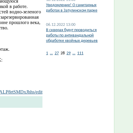
имающуюся
​Уведомление! О санитарных
кой в работе.
работах в Затулинском парке
стей водно-зеленого
 зарезервированная
ине прошлого века,
06.12.2022 13:00
тво.
В скверах будут проводиться
работы по антивандальной
обработке хвойных деревьев
этаж.
1
…
27
28
29
…
111
:
ALP8rtSMDxJhhs/edit