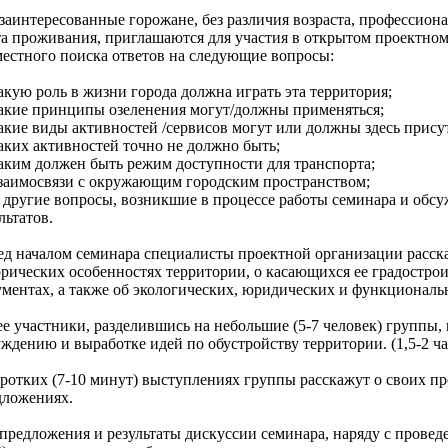
заинтересованные горожане, без различия возраста, профессиона
та проживания, приглашаются для участия в открытом проектном
местного поиска ответов на следующие вопросы:
акую роль в жизни города должна играть эта территория;
Какие принципы озеленения могут/должны применяться;
акие виды активностей /сервисов могут или должны здесь прису
аких активностей точно не должно быть;
аким должен быть режим доступности для транспорта;
Взаимосвязи с окружающим городским пространством;
 другие вопросы, возникшие в процессе работы семинара и обсу
льтатов.
ед началом семинара специалисты проектной организации расск
орических особенностях территории, о касающихся ее градостро
ументах, а также об экологических, юридических и функциональ
е участники, разделившись на небольшие (5-7 человек) группы,
ждению и выработке идей по обустройству территории. (1,5-2 ча
оротких (7-10 минут) выступлениях группы расскажут о своих п
дложениях.
предложения и результаты дискуссии семинара, наряду с прове