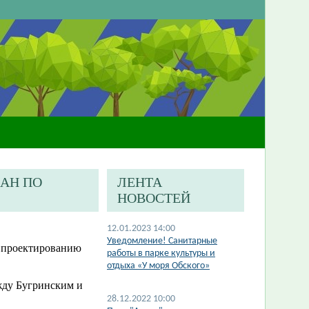
ЖАН ПО
ЛЕНТА
НОВОСТЕЙ
12.01.2023 14:00
​Уведомление! Санитарные
о проектированию
работы в парке культуры и
отдыха «У моря Обского»
жду Бугринским и
28.12.2022 10:00