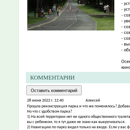
- у
- ус
- со
- у
- с
- с
- со
- в
- о
Осе
кин
КОММЕНТАРИИ
28 июня 2022 г. 12:40
Алексей
Прошла реконструкция парка и что же поменялось? Добав
Но что с удобством парка?
1) На всей территории нет ни одного общественного туалета!
вы с ребенком, то я тут даже не знаю как выкручиваться.
2) Навигацию по парку видел только на входе. Если у вас 