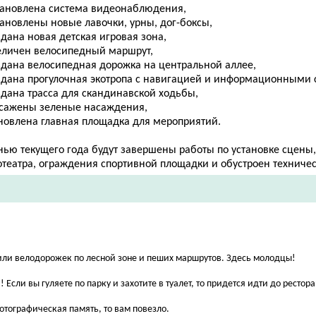
становлена система видеонаблюдения,
тановлены новые лавочки, урны, дог-боксы,
здана новая детская игровая зона,
величен велосипедный маршрут,
оздана велосипедная дорожка на центральной аллее,
оздана прогулочная экотропа с навигацией и информационными 
здана трасса для скандинавской ходьбы,
ысажены зеленые насаждения,
бновлена главная площадка для мероприятий.
нью текущего года будут завершены работы по установке сцены,
отеатра, ограждения спортивной площадки и обустроен техничес
или велодорожек по лесной зоне и пеших маршрутов. Здесь молодцы!
 Если вы гуляете по парку и захотите в туалет, то придется идти до рестор
фотографическая память, то вам повезло.