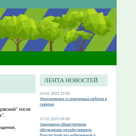
ЛЕНТА НОВОСТЕЙ
24.02.2022 12:00
Уведомление о санитарных работах в
скверах
цовский" после
а".
17.02.2022 09:00
​Завершено общественное
ещения,
обсуждение дизайн-проекта
благоустройства набережной в