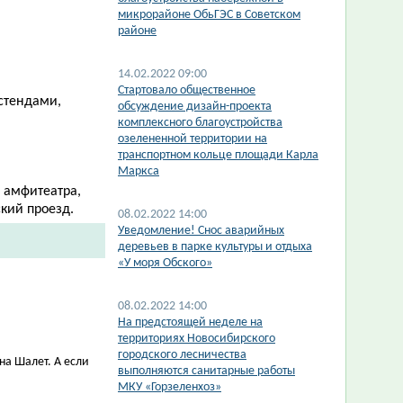
микрорайоне ОбьГЭС в Советском
районе
14.02.2022 09:00
Стартовало общественное
стендами,
обсуждение дизайн-проекта
комплексного благоустройства
озелененной территории на
транспортном кольце площади Карла
Маркса
 амфитеатра,
кий проезд.
08.02.2022 14:00
Уведомление! Снос аварийных
деревьев в парке культуры и отдыха
«У моря Обского»
08.02.2022 14:00
На предстоящей неделе на
территориях Новосибирского
городского лесничества
ана Шалет. А если
выполняются санитарные работы
МКУ «Горзеленхоз»