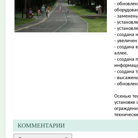
- обновлен
оборудова
- заменены
- установ
- установл
- создана 
- увеличе
- создана 
аллее,
- создана 
информаци
- создана 
- высажен
- обновлен
Осенью тек
установке 
ограждени
технически
КОММЕНТАРИИ