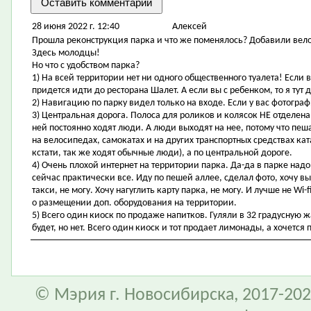
28 июня 2022 г. 12:40
Алексей
Прошла реконструкция парка и что же поменялось? Добавили вел
Здесь молодцы!
Но что с удобством парка?
1) На всей территории нет ни одного общественного туалета! Если вы
придется идти до ресторана Шалет. А если вы с ребенком, то я тут
2) Навигацию по парку видел только на входе. Если у вас фотограф
3) Центральная дорога. Полоса для роликов и колясок НЕ отделен
ней постоянно ходят люди. А люди выходят на нее, потому что пеша
на велосипедах, самокатах и на других транспортных средствах ка
кстати, так же ходят обычные люди), а по центральной дороге.
4) Очень плохой интернет на территории парка. Да-да в парке надо 
сейчас практически все. Иду по пешей аллее, сделал фото, хочу выл
такси, не могу. Хочу нагуглить карту парка, не могу. И лучше не Wi
о размещении доп. оборудования на территории.
5) Всего один киоск по продаже напитков. Гуляли в 32 градусную ж
будет, но нет. Всего один киоск и тот продает лимонады, а хочется 
© Мэрия г. Новосибирска, 2017-202