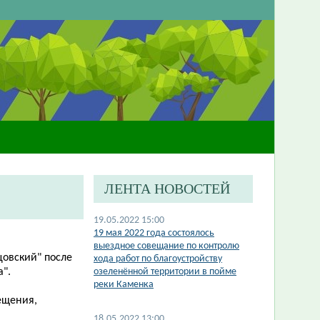
ЛЕНТА НОВОСТЕЙ
19.05.2022 15:00
19 мая 2022 года состоялось
выездное совещание по контролю
цовский" после
хода работ по благоустройству
а".
озеленённой территории в пойме
реки Каменка
ещения,
18.05.2022 13:00