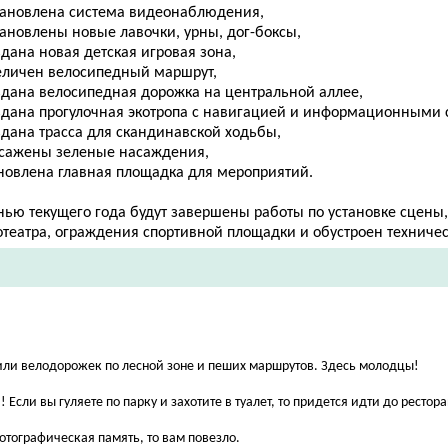
становлена система видеонаблюдения,
тановлены новые лавочки, урны, дог-боксы,
здана новая детская игровая зона,
величен велосипедный маршрут,
оздана велосипедная дорожка на центральной аллее,
оздана прогулочная экотропа с навигацией и информационными 
здана трасса для скандинавской ходьбы,
ысажены зеленые насаждения,
бновлена главная площадка для мероприятий.
нью текущего года будут завершены работы по установке сцены,
отеатра, ограждения спортивной площадки и обустроен техничес
или велодорожек по лесной зоне и пеших маршрутов. Здесь молодцы!
 Если вы гуляете по парку и захотите в туалет, то придется идти до рестор
фотографическая память, то вам повезло.