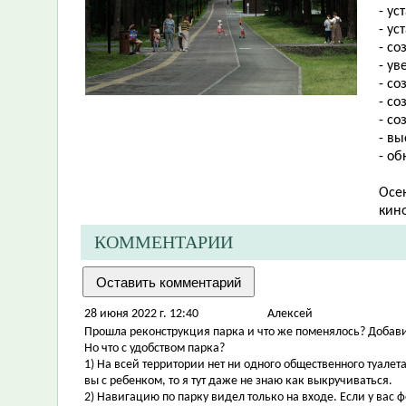
- у
- ус
- со
- у
- с
- с
- со
- в
- о
Осе
кин
КОММЕНТАРИИ
28 июня 2022 г. 12:40
Алексей
Прошла реконструкция парка и что же поменялось? Добав
Но что с удобством парка?
1) На всей территории нет ни одного общественного туалета!
вы с ребенком, то я тут даже не знаю как выкручиваться.
2) Навигацию по парку видел только на входе. Если у вас 