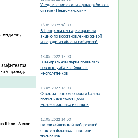
Уведомление о санитарных работах в
сквере «Первомайский»
16.05.2022 16:00
В Центральном парке провели
стендами,
акцию по восстановлению живой
изгороди из яблони сибирской
13.05.2022 17:00
В центральном парке появилась
 амфитеатра,
новая клумба из яблонь и
кий проезд.
многолетников
13.05.2022 13:00
Сквер за театром оперы и балета
пополнился саженцами
можжевельника и спиреи
12.05.2022 14:00
ана Шалет. А если
На Михайловской набережной
стартует фестиваль цветения
тюльпанов