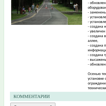
- обновлен
оборудова
- заменены
- установ
- установл
- создана 
- увеличе
- создана 
аллее,
- создана 
информаци
- создана 
- высажен
- обновлен
Осенью тек
установке 
ограждени
технически
КОММЕНТАРИИ