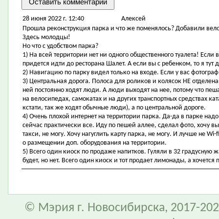
28 июня 2022 г. 12:40
Алексей
Прошла реконструкция парка и что же поменялось? Добавили вел
Здесь молодцы!
Но что с удобством парка?
1) На всей территории нет ни одного общественного туалета! Если вы
придется идти до ресторана Шалет. А если вы с ребенком, то я тут
2) Навигацию по парку видел только на входе. Если у вас фотограф
3) Центральная дорога. Полоса для роликов и колясок НЕ отделен
ней постоянно ходят люди. А люди выходят на нее, потому что пеша
на велосипедах, самокатах и на других транспортных средствах ка
кстати, так же ходят обычные люди), а по центральной дороге.
4) Очень плохой интернет на территории парка. Да-да в парке надо 
сейчас практически все. Иду по пешей аллее, сделал фото, хочу выл
такси, не могу. Хочу нагуглить карту парка, не могу. И лучше не Wi
о размещении доп. оборудования на территории.
5) Всего один киоск по продаже напитков. Гуляли в 32 градусную ж
будет, но нет. Всего один киоск и тот продает лимонады, а хочется 
© Мэрия г. Новосибирска, 2017-202