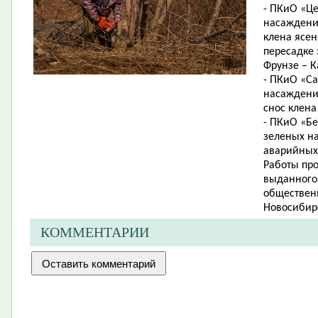
- ПКиО «Ц
насаждений 
клена ясен
пересадке 
Фрунзе – К
- ПКиО «Са
насаждений
снос клена
- ПКиО «Б
зеленых на
аварийных 
Работы пр
выданного 
обществен
Новосибир
КОММЕНТАРИИ