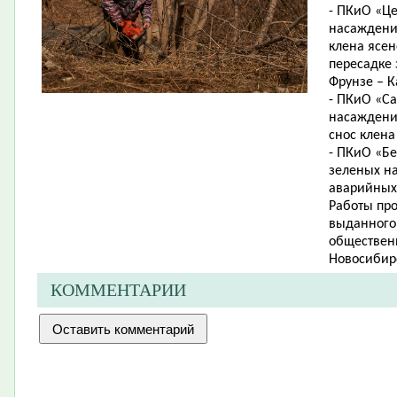
- ПКиО «Ц
насаждений 
клена ясен
пересадке 
Фрунзе – К
- ПКиО «Са
насаждений
снос клена
- ПКиО «Б
зеленых на
аварийных 
Работы пр
выданного 
обществен
Новосибир
КОММЕНТАРИИ