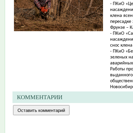
- ПКиО «Ц
насаждений 
клена ясен
пересадке 
Фрунзе – К
- ПКиО «Са
насаждений
снос клена
- ПКиО «Б
зеленых на
аварийных 
Работы пр
выданного 
обществен
Новосибир
КОММЕНТАРИИ