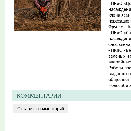
- ПКиО «Ц
насаждений 
клена ясен
пересадке 
Фрунзе – К
- ПКиО «Са
насаждений
снос клена
- ПКиО «Б
зеленых на
аварийных 
Работы пр
выданного 
обществен
Новосибир
КОММЕНТАРИИ