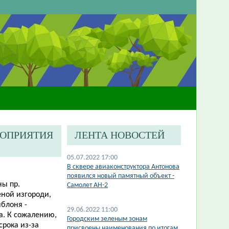
РОПРИЯТИЯ
ЛЕНТА НОВОСТЕЙ
05.07.2022 17:00
В сквере авиаконструктора Антонова
появился новый памятный объект -
ны пр.
Самолет АН-2
ной изгороди,
яблоня -
29.06.2022 11:00
ка. К сожалению,
Городским зеленым зонам
срока из-за
присвоены наименования по итогам