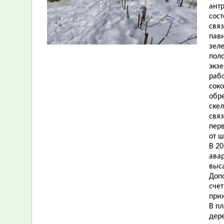
ант
сос
свя
пави
зеле
пол
экз
рабо
сок
обре
скел
связ
пер
от 
В 2
ава
выса
Доп
сче
при
В п
дер