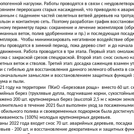
ропогенной нагрузки. Работы проводятся в связи с неудовлетво
тоянием переросших старых насаждений, что приводило к авар
занным с падением частей скелетных ветвей деревьев на тротуа
льон и контактную сеть. Поэтому разработан график восстанови
ному периметру парка: сохранение и лечение экземпляров (обре
оманных веток, полив удобрениями и пр.) и последующая посад
емпляров. Чтобы минимизировать негативное воздействие обрез
ты проводятся в зимний период, пока дерево спит и до начала
одвижения. Работа проводится в три этапа. Первый этап: омол
зка с закраской срезов спецкраской. Второй этап: снос сильно 
етных веток и стволов. Третий этап: досадка саженцев взамен у
и с гибелью для восстановления данного зеленого объекта в со
воначальным замыслом и восстановлением защитных функций з
шума и пыли.
021 году на территории ПКиО «Березовая роща» вместо 60 шт. 
рийных берез (трухлявые дупла, подгнившие корни, сухостойны
жено 200 шт. крупномерных берез (высотой 2,5 м с комом земли
олнительно в течение 2021 был выполнен уход за посаженными
т обильного полива и своевременных подкормок была достигнут
живаемость (100%) молодых крупномерных деревьев.
ланы 2022 года входит снос 70 шт. аварийных деревьев, посадк
евьев - 200 шт. и восстановление декоративных и защитных фун