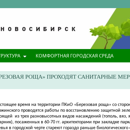
ТРУКТУРА
КОМФОРТНАЯ ГОРОДСКАЯ СРЕДА
ЕРЕЗОВАЯ РОЩА» ПРОХОДЯТ САНИТАРНЫЕ МЕ
астоящее время на территории ПКиО «Березовая роща» со сторо
ржинского проводятся работы по восстановлению защитной зеле
оящей из трех разновысотных видов насаждений (тополь, вяз, 
арник), посаженных в 60-70 гг. архитекторами при закладке пар
вья в городской черте стареют гораздо раньше биологического 