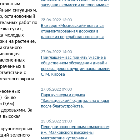
рительным
заседания комиссии по топонимике
ийным ситуациям,
р, остановочный
28.06.2022 13:00
тельных работ по
В сквере «Московский» появится
зка сухих,
отремонтированная дорожка в
ка молодых
плитке из переработанного сырья
ки на растение,
 активного
27.06.2022 14:00
аживающая
Приглашаем вас принять участие в
наклоненных
общественном обсуждении дизайн-
траченных в
проекта реконструкции парка имени
ответствии с
С. М. Кирова
еленого экрана
27.06.2022 09:00
снесенных
​Парк культуры и отдыха
е) было
"Заельцовский" официально открыт
 0,6м).
после благоустройства.
 деревьями. За
а высокая
23.06.2022 11:00
Перед киноконцертным комплексом
а крупномерных
им. Маяковского высажены
кций зеленого
многолетние кустарники