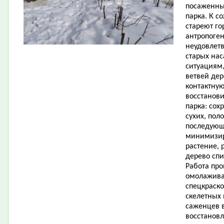
посаженных
парка. К с
стареют го
антропоген
неудовлет
старых на
ситуациям
ветвей дер
контактную
восстанови
парка: сох
сухих, пол
последующ
минимизир
растение, 
дерево спи
Работа про
омолажива
спецкраско
скелетных 
саженцев в
восстановл