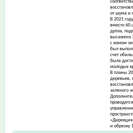
соответст
восстанов
от шума и 
В 2021 го
вместо 60 
дупла, под
высажено 2
с комом зе
был выпол
счет обил
была дости
молодых к
В планы 20
деревьев, 
восстанов
зеленого э
Дополните
проводятс
управлени
пространс
«Дирекция 
и обрезку 