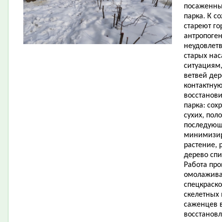
посаженных
парка. К с
стареют го
антропоген
неудовлет
старых на
ситуациям
ветвей дер
контактную
восстанови
парка: сох
сухих, пол
последующ
минимизир
растение, 
дерево спи
Работа про
омолажива
спецкраско
скелетных 
саженцев в
восстановл