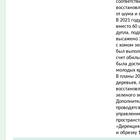
соответст
восстанов
от шума и 
В 2021 го
вместо 60 
дупла, под
высажено 2
с комом зе
был выпол
счет обил
была дости
молодых к
В планы 20
деревьев, 
восстанов
зеленого э
Дополните
проводятс
управлени
пространс
«Дирекция 
и обрезку 