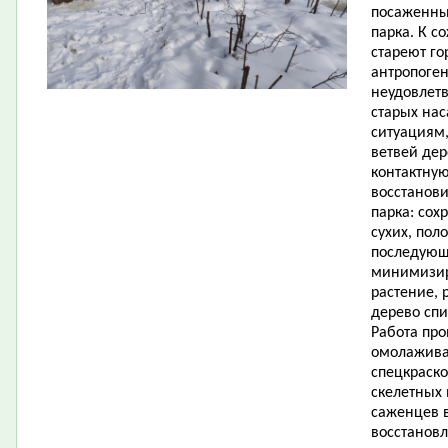
посаженных
парка. К с
стареют го
антропоген
неудовлет
старых на
ситуациям
ветвей дер
контактную
восстанови
парка: сох
сухих, пол
последующ
минимизир
растение, 
дерево спи
Работа про
омолажива
спецкраско
скелетных 
саженцев в
восстановл