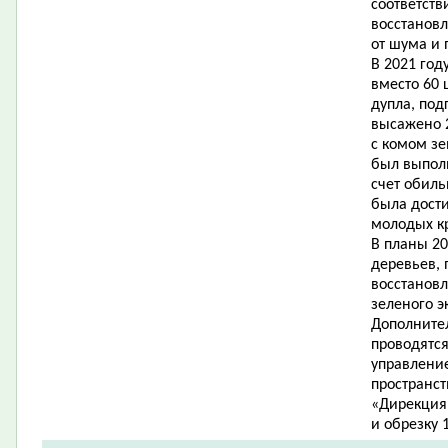
соответст
восстанов
от шума и 
В 2021 го
вместо 60 
дупла, под
высажено 2
с комом зе
был выпол
счет обил
была дости
молодых к
В планы 20
деревьев, 
восстанов
зеленого э
Дополните
проводятс
управлени
пространс
«Дирекция 
и обрезку 