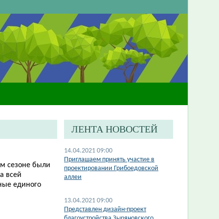
ЛЕНТА НОВОСТЕЙ
14.04.2021 09:00
Приглашаем принять участие в
ом сезоне были
проектировании Грибоедовской
а всей
аллеи
бные единого
13.04.2021 09:00
Представлен дизайн-проект
благоустройства Зыряновского