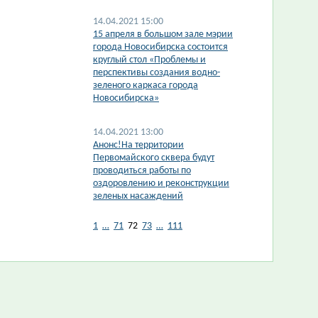
14.04.2021 15:00
​15 апреля в большом зале мэрии
города Новосибирска состоится
круглый стол «Проблемы и
перспективы создания водно-
зеленого каркаса города
Новосибирска»
14.04.2021 13:00
Анонс!На территории
Первомайского сквера будут
проводиться работы по
оздоровлению и реконструкции
зеленых насаждений
1
…
71
72
73
…
111