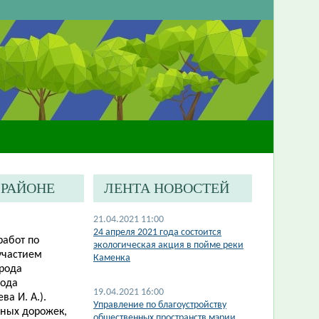
 РАЙОНЕ
ЛЕНТА НОВОСТЕЙ
21.04.2021 11:00
24 апреля 2021 года состоится
работ по
экологическая акция в пойме реки
 участием
Каменка
орода
рода
19.04.2021 16:00
ва И. А.
).
Управление по благоустройству
дных дорожек,
общественных пространств мэрии