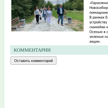
«Горзеленх
Новосибир
помощников
В рамках б
устройств
скамейки и
Осенью в 
зеленые н
акции.
КОММЕНТАРИИ