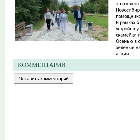
«Горзеленх
Новосибир
помощников
В рамках б
устройств
скамейки и
Осенью в 
зеленые н
акции.
КОММЕНТАРИИ