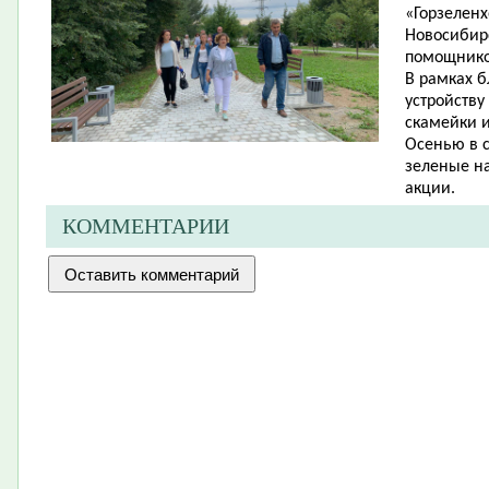
«Горзеленх
Новосибир
помощников
В рамках б
устройств
скамейки и
Осенью в 
зеленые н
акции.
КОММЕНТАРИИ