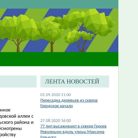
ЛЕНТА НОВОСТЕЙ
01.09.2020 11:00
Пересадка деревьев из сквера
Городское начало
енное
довской аллеи с
27.08.2020 16:00
ьского района и
77 лип высаживают в сквере Героев
дусмотрены
Революции вдоль улицы Максима
ройству
Горького