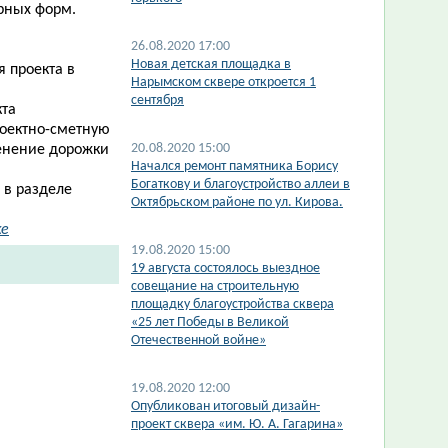
рных форм.
26.08.2020 17:00
Новая детская площадка в
 проекта в
Нарымском сквере откроется 1
сентября
кта
оектно-сметную
20.08.2020 15:00
менение дорожки
Начался ремонт памятника Борису
Богаткову и благоустройство аллеи в
 в разделе
Октябрьском районе по ул. Кирова.
ке
19.08.2020 15:00
19 августа состоялось выездное
совещание на строительную
площадку благоустройства сквера
«25 лет Победы в Великой
Отечественной войне»
19.08.2020 12:00
Опубликован итоговый дизайн-
проект сквера «им. Ю. А. Гагарина»