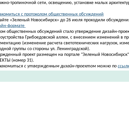
ожно-тропиночной сети, освещению, установке малых архитекту
акомиться с протоколом общественных обсуждений
сайте «Зеленый Новосибирск» до 26 июля проходили обсуждения
йн-формате ​
гом общественных обсуждений стало утверждение дизайн-прое
гоустройства Грибоедовской аллеи, с внесением изменений в
пр
ументацию (изменение расчета светотехнических нагрузок, из
одной группы со стороны ул. Ленинградской).
ержденный проект размещен на портале "Зеленый Новосибирск"
ЕКТЫ (номер 31).
накомиться с утвержденным дизайн-проектом можно по
ссыл