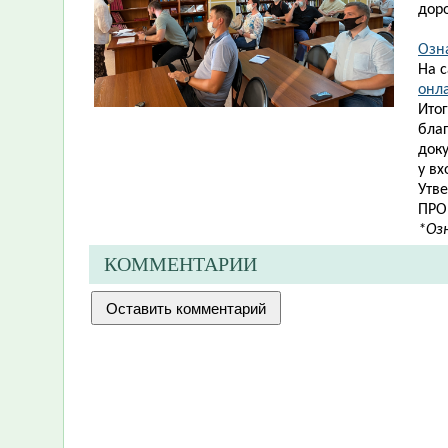
дор
Озн
На 
онла
Ито
бла
док
у вх
Утв
ПРО
*Оз
КОММЕНТАРИИ