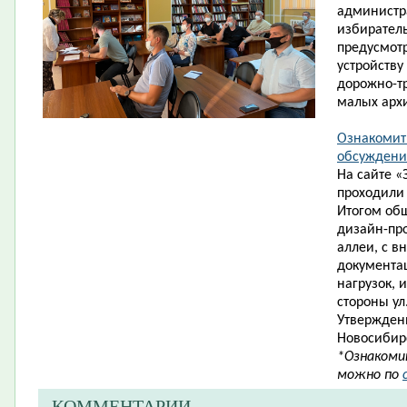
администра
избиратель
предусмот
устройству
дорожно-т
малых арх
Ознакомит
обсужден
На сайте 
проходили
Итогом об
дизайн-пр
аллеи, с 
документа
нагрузок, 
стороны ул
Утвержден
Новосибирс
*Ознакоми
можно по
КОММЕНТАРИИ