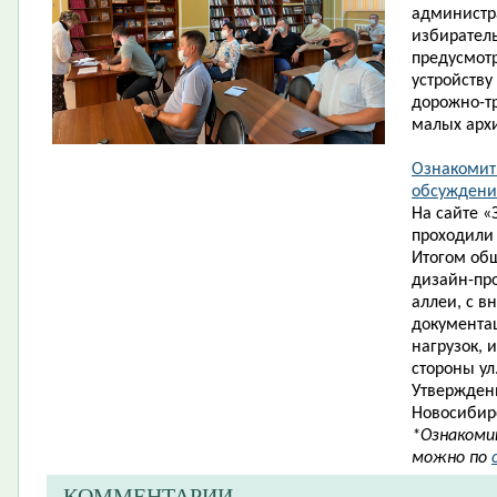
администра
избиратель
предусмот
устройству
дорожно-т
малых арх
Ознакомит
обсужден
На сайте 
проходили
Итогом об
дизайн-пр
аллеи, с 
документа
нагрузок, 
стороны ул
Утвержден
Новосибирс
*Ознакоми
можно по
КОММЕНТАРИИ