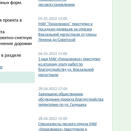
рных форм.
лесовосстановлению
05.05.2022 13:00
 проекта в
МАУ "Горзеленхоз" приступио к
посадкам деревьев на отрезке
кта
Вокзальной магистрали от улицы
оектно-сметную
Ленина до Советской
менение дорожки
04.05.2022 11:00
 в разделе
5 мая МАУ «Горзеленхоз» приступит
ко второму этапу работ по
ке
благоустройству ул. Вокзальной
магистрали
28.04.2022 17:00
Завершено общественное
обсуждение проекта благоустройства
территории по ул. Галущака
28.04.2022 15:00
Специалисты лесного отдела МАУ
«Горзеленхоз» приступили к