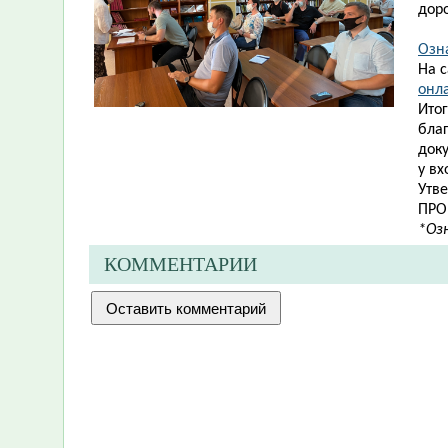
дор
Озн
На 
онла
Ито
бла
док
у вх
Утв
ПРО
*Оз
КОММЕНТАРИИ