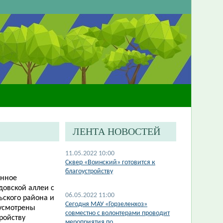
ЛЕНТА НОВОСТЕЙ
11.05.2022 10:00
Сквер «Воинский» готовится к
благоустройству
енное
довской аллеи с
06.05.2022 11:00
ьского района и
Сегодня МАУ «Горзеленхоз»
дусмотрены
совместно с волонтерами проводит
ройству
мероприятия по