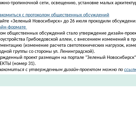
ожно-тропиночной сети, освещению, установке малых архитекту
акомиться с протоколом общественных обсуждений
сайте «Зеленый Новосибирск» до 26 июля проходили обсуждения
йн-формате ​
гом общественных обсуждений стало утверждение дизайн-прое
гоустройства Грибоедовской аллеи, с внесением изменений в
пр
ументацию (изменение расчета светотехнических нагрузок, из
одной группы со стороны ул. Ленинградской).
ержденный проект размещен на портале "Зеленый Новосибирск"
ЕКТЫ (номер 31).
накомиться с утвержденным дизайн-проектом можно по
ссыл