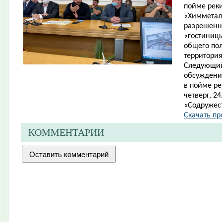
пойме рек
«Химметал
разрешенно
«гостиницы
общего пол
территория
Следующий
обсуждения
в пойме ре
четверг, 2
«Содружест
Скачать про
КОММЕНТАРИИ