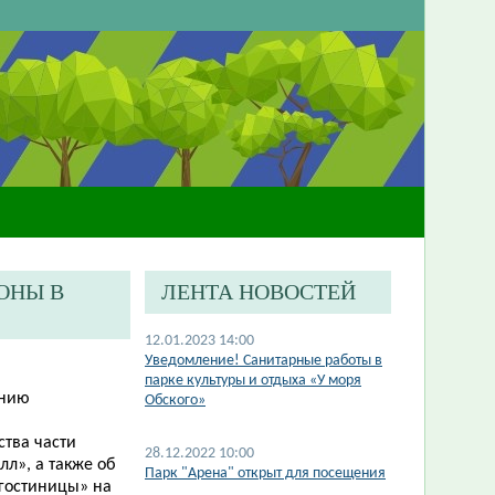
ОНЫ В
ЛЕНТА НОВОСТЕЙ
12.01.2023 14:00
​Уведомление! Санитарные работы в
парке культуры и отдыха «У моря
анию
Обского»
тва части
28.12.2022 10:00
лл»
, а
также об
Парк "Арена" открыт для посещения
«гостиницы» на