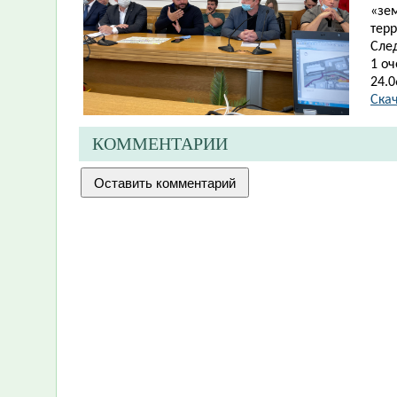
«зе
терр
Сле
1 оч
24.0
Скач
КОММЕНТАРИИ