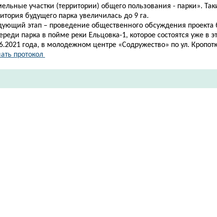
мельные участки (территории) общего пользования - парки»
.
Т
ак
итория будущего парка увеличилась до 9 га.
дующий этап – прове
дение
общественн
ого
обсуждения проекта 
ереди парка в пойме реки Ельцовка-1, котор
ое
состоятся уже в эт
6.2021 года, в молодежном центре «Содружество» по ул. Кропотк
ать протокол ​