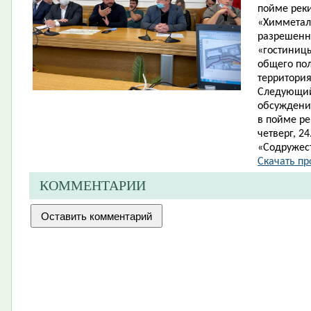
пойме рек
«Химметал
разрешенно
«гостиницы
общего пол
территория
Следующий
обсуждения
в пойме ре
четверг, 2
«Содружест
Скачать про
КОММЕНТАРИИ