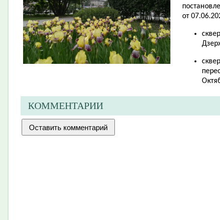
постановл
от 07.06.20
скве
Дзер
скве
перес
Октя
КОММЕНТАРИИ