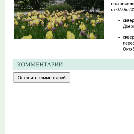
постановл
от 07.06.20
скве
Дзер
скве
перес
Октя
КОММЕНТАРИИ