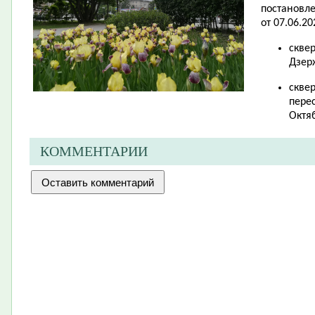
постановл
от 07.06.20
скве
Дзер
скве
перес
Октя
КОММЕНТАРИИ