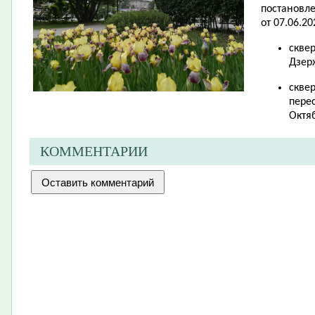
постановл
от 07.06.20
скве
Дзер
скве
перес
Октя
КОММЕНТАРИИ