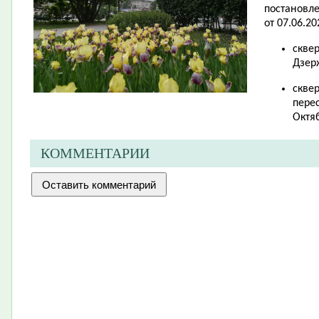
постановл
от 07.06.20
скве
Дзер
скве
перес
Октя
КОММЕНТАРИИ