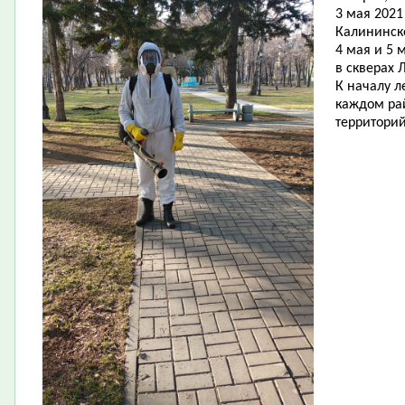
3 мая 2021
Калининск
4 мая и 5 
в скверах 
К началу л
каждом ра
территорий 