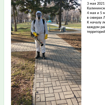
3 мая 2021
Калининск
4 мая и 5 
в скверах 
К началу л
каждом ра
территорий 