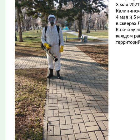
3 мая 2021
Калининск
4 мая и 5 
в скверах 
К началу л
каждом ра
территорий 