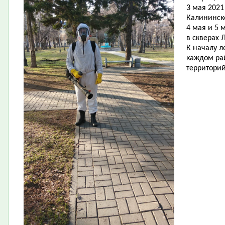
3 мая 2021
Калининск
4 мая и 5 
в скверах 
К началу л
каждом ра
территорий 