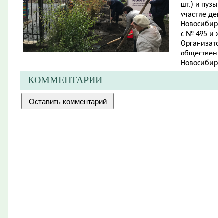
шт.) и пуз
участие де
Новосибирс
с № 495 и
Организато
обществен
Новосибирс
КОММЕНТАРИИ