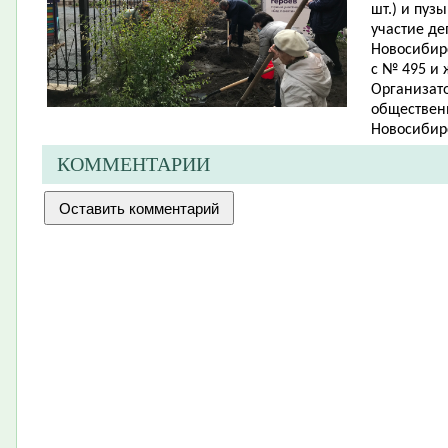
шт.) и пуз
участие де
Новосибирс
с № 495 и
Организато
обществен
Новосибирс
КОММЕНТАРИИ