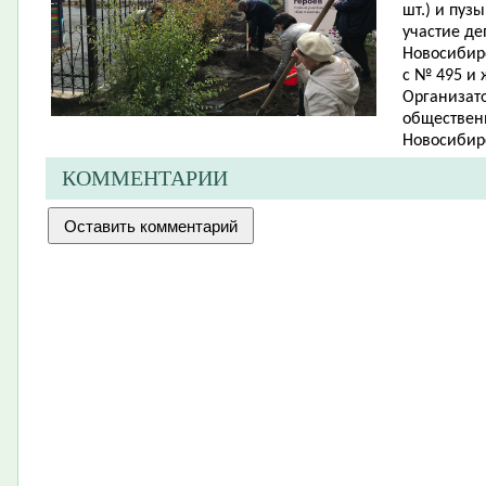
шт.) и пуз
участие де
Новосибирс
с № 495 и
Организато
обществен
Новосибирс
КОММЕНТАРИИ