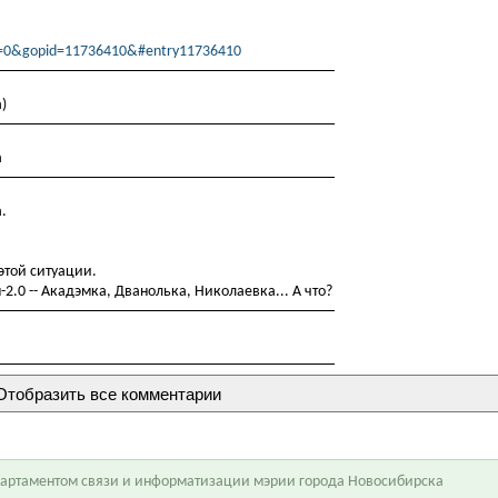
st=0&gopid=11736410&#entry11736410
)
а
.
этой ситуации.
2.0 -- Акадэмка, Дванолька, Николаевка... А что?
епартаментом связи и информатизации мэрии города Новосибирска