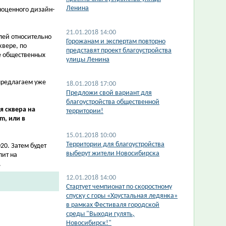
Ленина
ноценного дизайн-
21.01.2018 14:00
ей относительно
Горожанам и экспертам повторно
вере, по
представят проект благоустройства
е общественных
улицы Ленина
 предлагаем уже
18.01.2018 17:00
Предложи свой вариант для
благоустройства общественной
 сквера на
территории!
m, или в
15.01.2018 10:00
Территории для благоустройства
20. Затем будет
выберут жители Новосибирска
пит на
.
12.01.2018 14:00
Стартует чемпионат по скоростному
спуску с горы «Хрустальная ледянка»
в рамках Фестиваля городской
среды "Выходи гулять,
Новосибирск!"