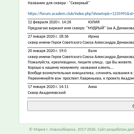
Название для сквера - "Скверный"
https://forum.academ.club/index.php?showtopic=1235991&
12 февраля 2020 г. 14:26
ЮЛИЯ
Предлагаю вариант имя скверу: "МУДРЫЙ" (на А.Демакова
27 января 2020 г. 18:36
Ирэна
сквер имени Героя Советского Союза Александра Демаков
20 января 2020 г. 19:0
Валя
сквер имени Героя Советского Союза Александра Демакова
Пожалуйста, креативщики, пишите улицу, где Вы живете.
Хорошо к нашему монументу названия клеить...
Вообще возмутительная инициатива, сочинять названия в 
Переименуйте вон проспект Лавреньева, к проекту Акадэм-
17 января 2020 г. 14:11
Анна
Сквер Академовский
© Мэрия г. Новосибирска, 2017-2026. Сайт разработан д