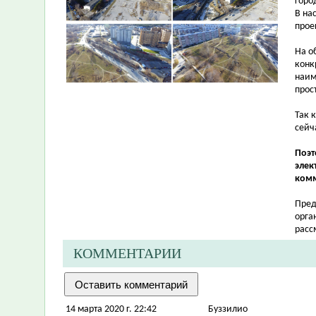
горо
В на
прое
На о
конк
наим
прос
Так 
сейч
Поэт
элек
комм
Пред
орга
расс
КОММЕНТАРИИ
14 марта 2020 г. 22:42
Буззилио