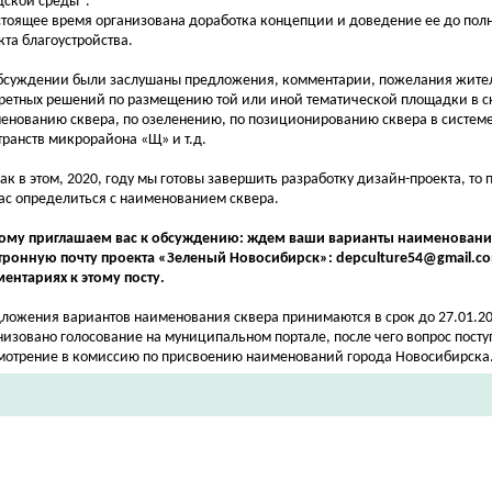
дской среды".
стоящее время организована доработка концепции и доведение ее до пол
кта благоустройства.
бсуждении были заслушаны предложения, комментарии, пожелания жител
ретных решений по размещению той или иной тематической площадки в ск
енованию сквера, по озеленению, по позиционированию сквера в систем
транств микрорайона «Щ» и т.д.
как в этом, 2020, году мы готовы завершить разработку дизайн-проекта, то
ас определиться с наименованием сквера.
ому приглашаем вас к обсуждению: ждем ваши варианты наименования
тронную почту проекта «Зеленый Новосибирск»: depculture54@gmail.co
ентариях к этому посту.
ложения вариантов наименования сквера принимаются в срок до 27.01.20
низовано голосование на муниципальном портале, после чего вопрос посту
мотрение в комиссию по присвоению наименований города Новосибирска