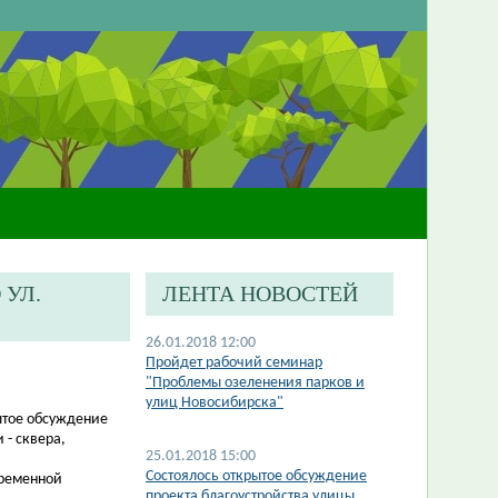
 УЛ.
ЛЕНТА НОВОСТЕЙ
26.01.2018 12:00
Пройдет рабочий семинар
"Проблемы озеленения парков и
улиц Новосибирска"
ытое обсуждение
 - сквера,
25.01.2018 15:00
Состоялось открытое обсуждение
временной
проекта благоустройства улицы