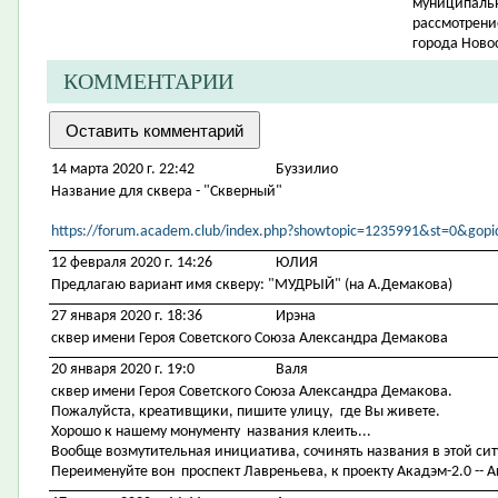
муниципально
рассмотрени
города Ново
КОММЕНТАРИИ
14 марта 2020 г. 22:42
Буззилио
Название для сквера - "Скверный"
https://forum.academ.club/index.php?showtopic=1235991&st=0&go
12 февраля 2020 г. 14:26
ЮЛИЯ
Предлагаю вариант имя скверу: "МУДРЫЙ" (на А.Демакова)
27 января 2020 г. 18:36
Ирэна
сквер имени Героя Советского Союза Александра Демакова
20 января 2020 г. 19:0
Валя
сквер имени Героя Советского Союза Александра Демакова.
Пожалуйста, креативщики, пишите улицу, где Вы живете.
Хорошо к нашему монументу названия клеить...
Вообще возмутительная инициатива, сочинять названия в этой си
Переименуйте вон проспект Лавреньева, к проекту Акадэм-2.0 -- А