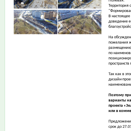
Полевая.
Территория 
"Формирован
В настоящее
доведение е
благоустройс
На обсужден
пожелания ж
размещению 
по наименов
позициониро
пространств 
Так как в эт
дизайн-прое
наименовани
Поэтому пр
варианты на
проекта «Зе
или в комме
Предложения
срок до 27.0