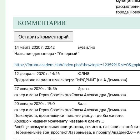
муниципально
рассмотрени
города Ново
КОММЕНТАРИИ
14 марта 2020 г. 22:42
Буззилио
Название для сквера - "Скверный"
https://forum.academ.club/index.php?showtopic=1235991&st=0&go
12 февраля 2020 г. 14:26
ЮЛИЯ
Предлагаю вариант имя скверу: "МУДРЫЙ" (на А.Демакова)
27 января 2020 г. 18:36
Ирэна
сквер имени Героя Советского Союза Александра Демакова
20 января 2020 г. 19:0
Валя
сквер имени Героя Советского Союза Александра Демакова.
Пожалуйста, креативщики, пишите улицу, где Вы живете.
Хорошо к нашему монументу названия клеить...
Вообще возмутительная инициатива, сочинять названия в этой си
Переименуйте вон проспект Лавреньева, к проекту Акадэм-2.0 -- А