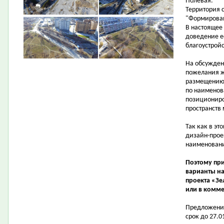
Полевая.
Территория 
"Формирован
В настоящее
доведение е
благоустройс
На обсужден
пожелания ж
размещению 
по наименов
позициониро
пространств 
Так как в эт
дизайн-прое
наименовани
Поэтому пр
варианты на
проекта «Зе
или в комме
Предложения
срок до 27.0