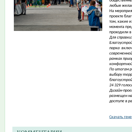
общественны
любые жела
На мероприя
проекте благ
том, какие 
момента пре
проходили в 
Для справки
Благоустрой
парка
включ
современной 
рамках при
комфортной 
По итогам р
выбору тер
благоустрой
24 329 голос
Дизайн-прое
размещен на
доступе в р
Скачать ген