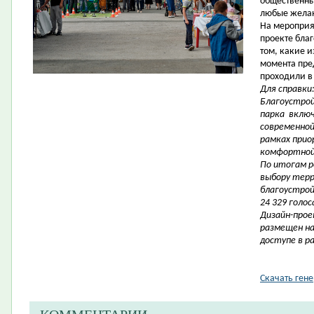
общественны
любые жела
На мероприя
проекте благ
том, какие 
момента пре
проходили в 
Для справки
Благоустрой
парка
включ
современной 
рамках при
комфортной 
По итогам р
выбору тер
благоустрой
24 329 голос
Дизайн-прое
размещен на
доступе в р
Скачать ген