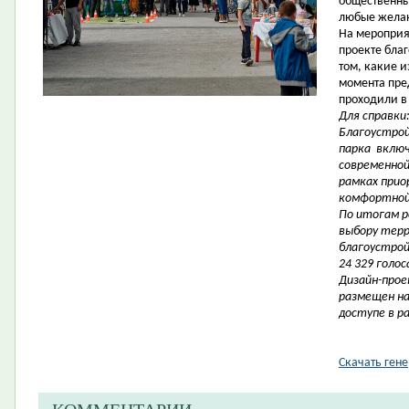
общественны
любые жела
На мероприя
проекте благ
том, какие 
момента пре
проходили в 
Для справки
Благоустрой
парка
включ
современной 
рамках при
комфортной 
По итогам р
выбору тер
благоустрой
24 329 голос
Дизайн-прое
размещен на
доступе в р
Скачать ген