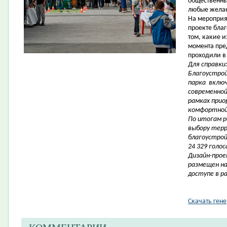
общественны
любые жела
На мероприя
проекте благ
том, какие 
момента пре
проходили в 
Для справки
Благоустрой
парка
включ
современной 
рамках при
комфортной 
По итогам р
выбору тер
благоустрой
24 329 голос
Дизайн-прое
размещен на
доступе в р
Скачать ген