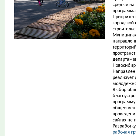
среды» на 
программа)
Приоритет
городской
строительс
Муниципал
направлен
территорий
пространст
департаме
Новосибирс
Направлен
реализует 
молодежно
Выбор общ
благоустр
программу 
обществен
проведения
сайтах не 
Разработк
рабочая гр