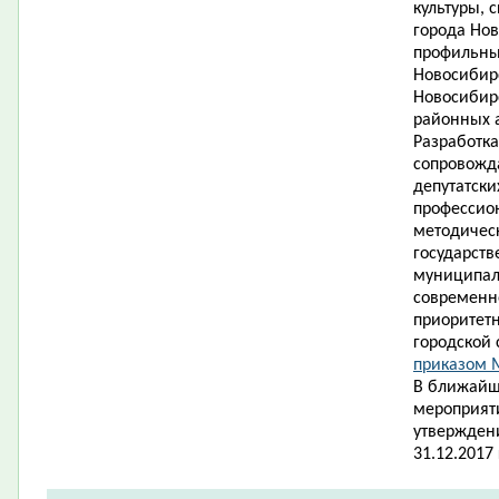
культуры, 
города Нов
профильны
Новосибирс
Новосибирс
районных 
Разработк
сопровожд
депутатски
профессио
методичес
государств
муниципал
современн
приоритет
городской 
приказом М
В ближайш
мероприят
утвержден
31.12.2017 