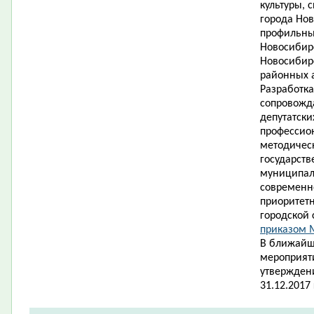
культуры, 
города Нов
профильны
Новосибирс
Новосибирс
районных 
Разработк
сопровожд
депутатски
профессио
методичес
государств
муниципал
современн
приоритет
городской 
приказом М
В ближайш
мероприят
утвержден
31.12.2017 