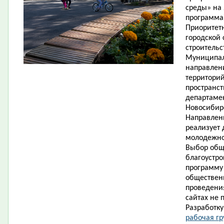
среды» на 
программа)
Приоритет
городской
строительс
Муниципал
направлен
территорий
пространст
департаме
Новосибирс
Направлен
реализует 
молодежно
Выбор общ
благоустр
программу 
обществен
проведения
сайтах не 
Разработк
рабочая гр