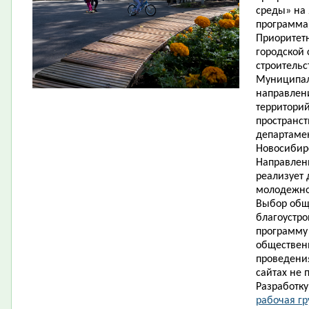
среды» на 
программа)
Приоритет
городской
строительс
Муниципал
направлен
территорий
пространст
департаме
Новосибирс
Направлен
реализует 
молодежно
Выбор общ
благоустр
программу 
обществен
проведения
сайтах не 
Разработк
рабочая гр