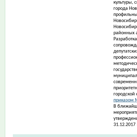
культуры, 
города Нов
профильны
Новосибирс
Новосибирс
районных 
Разработк
сопровожд
депутатски
профессио
методичес
государств
муниципал
современн
приоритет
городской 
приказом М
В ближайш
мероприят
утвержден
31.12.2017 