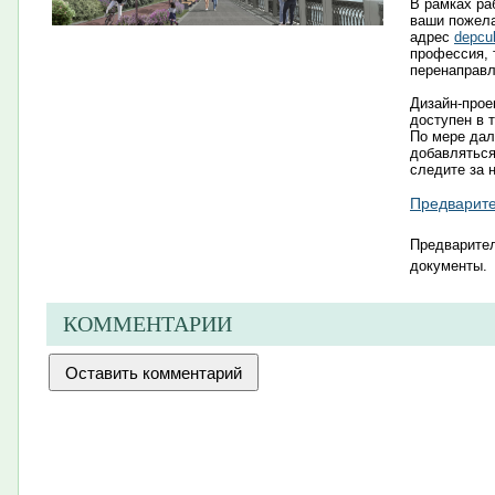
В рамках ра
ваши пожела
адрес
depcu
профессия, 
перенаправл
Дизайн-прое
доступен в 
По мере дал
добавлятьс
следите за 
Предварите
Пре
дварител
документы
.​
КОММЕНТАРИИ