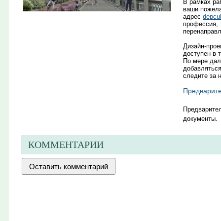
В рамках ра
ваши пожела
адрес
depcu
профессия, 
перенаправл
Дизайн-прое
доступен в 
По мере дал
добавлятьс
следите за 
Предварите
Пре
дварител
документы
.​
КОММЕНТАРИИ